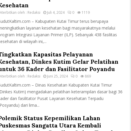
Kesehatan
iterbitkan oleh :
Redaksi
Juli 4, 2024
0
1119
SudutKaltim.com – Kabupaten Kutai Timur terus berupaya
meningkatkan layanan kesehatan bagi masyarakatnya melalui
program Integrasi Layanan Primer (ILP). Sebanyak 438 fasilitas
esehatan di wilayah ini,...
Tingkatkan Kapasitas Pelayanan
Kesehatan, Dinkes Kutim Gelar Pelatihan
untuk 36 Kader dan Fasilitator Poyandu
iterbitkan oleh :
Redaksi
Juni 25, 2024
0
869
SudutKaltim.com – Dinas Kesehatan Kabupaten Kutai Timur
(Dinkes Kutim) mengadakan pelatihan keterampilan dasar bagi 36
kader dan fasilitator Pusat Layanan Kesehatan Terpadu
(Posyandu) dari lima...
Polemik Status Kepemilikan Lahan
Puskesmas Sangatta Utara Kembali