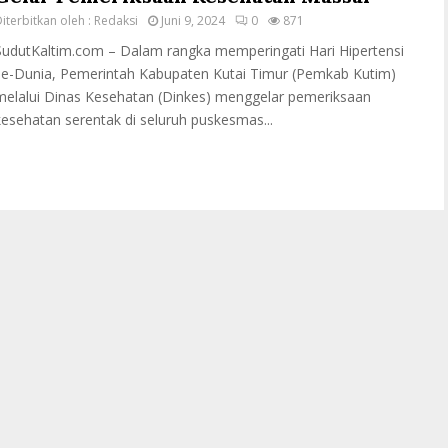
iterbitkan oleh :
Redaksi
Juni 9, 2024
0
871
SudutKaltim.com – Dalam rangka memperingati Hari Hipertensi
se-Dunia, Pemerintah Kabupaten Kutai Timur (Pemkab Kutim)
melalui Dinas Kesehatan (Dinkes) menggelar pemeriksaan
kesehatan serentak di seluruh puskesmas...