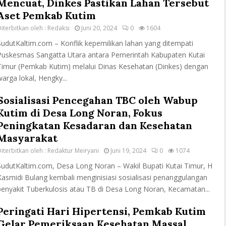
Mencuat, Dinkes Pastikan Lahan Tersebut
Aset Pemkab Kutim
iterbitkan oleh :
Redaksi
Juni 20, 2024
0
1604
SudutKaltim.com – Konflik kepemilikan lahan yang ditempati
Puskesmas Sangatta Utara antara Pemerintah Kabupaten Kutai
Timur (Pemkab Kutim) melalui Dinas Kesehatan (Dinkes) dengan
warga lokal, Hengky...
Sosialisasi Pencegahan TBC oleh Wabup
Kutim di Desa Long Noran, Fokus
Peningkatan Kesadaran dan Kesehatan
Masyarakat
iterbitkan oleh :
Redaktur Meiryani
Juni 19, 2024
0
1074
SudutKaltim.com, Desa Long Noran – Wakil Bupati Kutai Timur, H
Kasmidi Bulang kembali menginisiasi sosialisasi penanggulangan
penyakit Tuberkulosis atau TB di Desa Long Noran, Kecamatan...
Peringati Hari Hipertensi, Pemkab Kutim
Gelar Pemeriksaan Kesehatan Massal