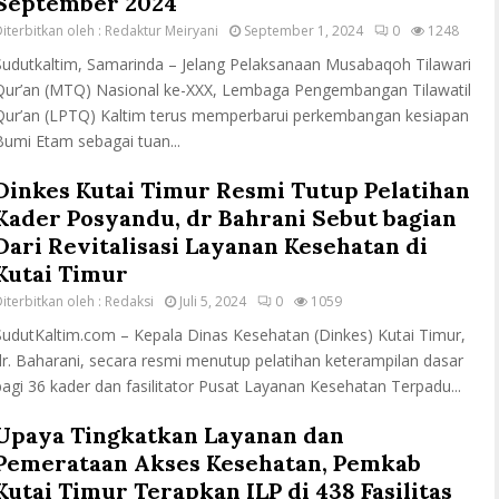
September 2024
iterbitkan oleh :
Redaktur Meiryani
September 1, 2024
0
1248
Sudutkaltim, Samarinda – Jelang Pelaksanaan Musabaqoh Tilawari
Qur’an (MTQ) Nasional ke-XXX, Lembaga Pengembangan Tilawatil
Qur’an (LPTQ) Kaltim terus memperbarui perkembangan kesiapan
Bumi Etam sebagai tuan...
Dinkes Kutai Timur Resmi Tutup Pelatihan
Kader Posyandu, dr Bahrani Sebut bagian
Dari Revitalisasi Layanan Kesehatan di
Kutai Timur
iterbitkan oleh :
Redaksi
Juli 5, 2024
0
1059
SudutKaltim.com – Kepala Dinas Kesehatan (Dinkes) Kutai Timur,
dr. Baharani, secara resmi menutup pelatihan keterampilan dasar
bagi 36 kader dan fasilitator Pusat Layanan Kesehatan Terpadu...
Upaya Tingkatkan Layanan dan
Pemerataan Akses Kesehatan, Pemkab
Kutai Timur Terapkan ILP di 438 Fasilitas