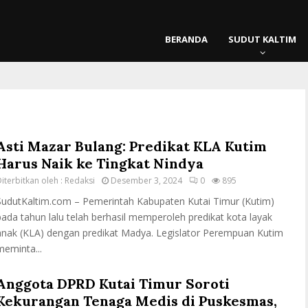
BERANDA
SUDUT KALTIM
Asti Mazar Bulang: Predikat KLA Kutim
Harus Naik ke Tingkat Nindya
iterbitkan oleh :
Redaksi
Desember 3, 2024
0
895
SudutKaltim.com – Pemerintah Kabupaten Kutai Timur (Kutim)
pada tahun lalu telah berhasil memperoleh predikat kota layak
anak (KLA) dengan predikat Madya. Legislator Perempuan Kutim
meminta...
Anggota DPRD Kutai Timur Soroti
Kekurangan Tenaga Medis di Puskesmas,