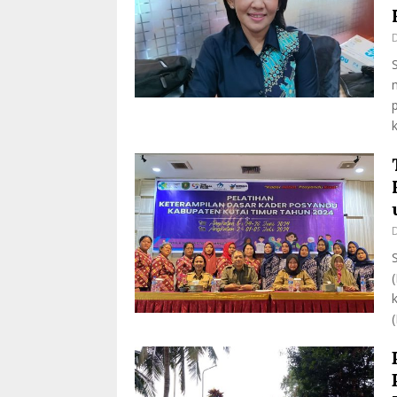
D
k
D