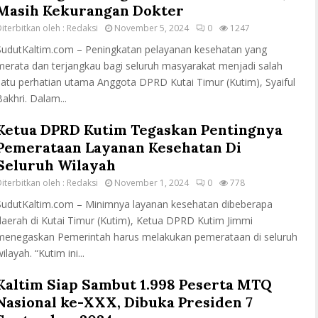
Masih Kekurangan Dokter
iterbitkan oleh :
Redaksi
November 5, 2024
0
1247
SudutKaltim.com – Peningkatan pelayanan kesehatan yang
merata dan terjangkau bagi seluruh masyarakat menjadi salah
satu perhatian utama Anggota DPRD Kutai Timur (Kutim), Syaiful
Bakhri. Dalam...
Ketua DPRD Kutim Tegaskan Pentingnya
Pemerataan Layanan Kesehatan Di
Seluruh Wilayah
iterbitkan oleh :
Redaksi
November 1, 2024
0
778
SudutKaltim.com – Minimnya layanan kesehatan dibeberapa
daerah di Kutai Timur (Kutim), Ketua DPRD Kutim Jimmi
menegaskan Pemerintah harus melakukan pemerataan di seluruh
ilayah. “Kutim ini...
Kaltim Siap Sambut 1.998 Peserta MTQ
Nasional ke-XXX, Dibuka Presiden 7