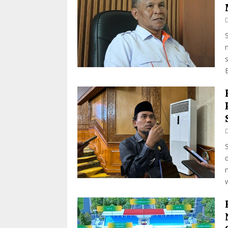
D
D
w