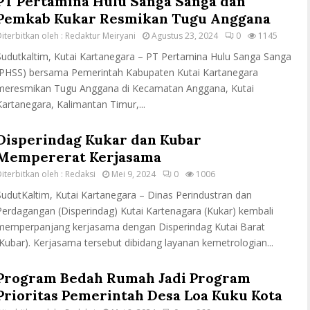
PT Pertamina Hulu Sanga Sanga dan
Pemkab Kukar Resmikan Tugu Anggana
iterbitkan oleh :
Redaktur Meiryani
Agustus 23, 2024
0
1145
Sudutkaltim, Kutai Kartanegara – PT Pertamina Hulu Sanga Sanga
(PHSS) bersama Pemerintah Kabupaten Kutai Kartanegara
meresmikan Tugu Anggana di Kecamatan Anggana, Kutai
Kartanegara, Kalimantan Timur,...
Disperindag Kukar dan Kubar
Mempererat Kerjasama
iterbitkan oleh :
Redaksi
Mei 9, 2024
0
1006
SudutKaltim, Kutai Kartanegara – Dinas Perindustran dan
Perdagangan (Disperindag) Kutai Kartenagara (Kukar) kembali
memperpanjang kerjasama dengan Disperindag Kutai Barat
(Kubar). Kerjasama tersebut dibidang layanan kemetrologian...
Program Bedah Rumah Jadi Program
Prioritas Pemerintah Desa Loa Kuku Kota