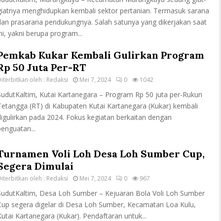
giatnya menghidupkan kembali sektor pertanian. Termasuk sarana
dan prasarana pendukungnya. Salah satunya yang dikerjakan saat
ini, yakni berupa program...
Pemkab Kukar Kembali Gulirkan Program
Rp 50 Juta Per-RT
iterbitkan oleh :
Redaksi
Mei 7, 2024
0
1042
SudutKaltim, Kutai Kartanegara – Program Rp 50 juta per-Rukun
Tetangga (RT) di Kabupaten Kutai Kartanegara (Kukar) kembali
digulirkan pada 2024. Fokus kegiatan berkaitan dengan
penguatan...
Turnamen Voli Loh Desa Loh Sumber Cup,
Segera Dimulai
iterbitkan oleh :
Redaksi
Mei 7, 2024
0
967
SudutKaltim, Desa Loh Sumber – Kejuaran Bola Voli Loh Sumber
Cup segera digelar di Desa Loh Sumber, Kecamatan Loa Kulu,
Kutai Kartanegara (Kukar). Pendaftaran untuk...