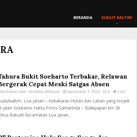
BERANDA
SUDUT KALTIM
ARA
Tahura Bukit Soeharto Terbakar, Relawan
Bergerak Cepat Meski Satgas Absen
iterbitkan oleh :
Redaktur Meiryani
September 3, 2024
0
1261
Sudutkaltim, Loa Janan – Kebakaran Hutan dan Lahan yang terjadi
di jalan Soekarno Hatta Poros Samarinda – Balikpapan km 36
Desa Batuah kecamatan Loa Janan...