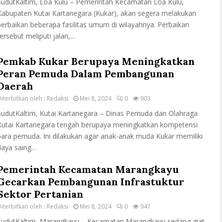
SudutKaltim, Loa Kulu – Pemerintah Kecamatan Loa Kulu,
Kabupaten Kutai Kartanegara (Kukar), akan segera melakukan
perbaikan beberapa fasilitas umum di wilayahnya. Perbaikan
ersebut meliputi jalan,...
Pemkab Kukar Berupaya Meningkatkan
Peran Pemuda Dalam Pembangunan
Daerah
iterbitkan oleh :
Redaksi
Mei 8, 2024
0
903
SudutKaltim, Kutai Kartanegara – Dinas Pemuda dan Olahraga
Kutai Kartanegara tengah berupaya meningkatkan kompetensi
para pemuda. Ini dilakukan agar anak-anak muda Kukar memiliki
aya saing...
Pemerintah Kecamatan Marangkayu
Gecarkan Pembangunan Infrastuktur
Sektor Pertanian
iterbitkan oleh :
Redaksi
Mei 8, 2024
0
947
SudutKaltim, Marangkayu – Kecamatan Marangkayu sedang giat-