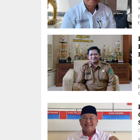
t
D
d
D