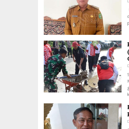
D
D
D