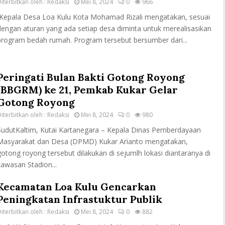
iterbitkan oleh :
Redaksi
Mei 8, 2024
0
966
Kepala Desa Loa Kulu Kota Mohamad Rizali mengatakan, sesuai
dengan aturan yang ada setiap desa diminta untuk merealisasikan
program bedah rumah. Program tersebut bersumber dari...
Peringati Bulan Bakti Gotong Royong
(BBGRM) ke 21, Pemkab Kukar Gelar
Gotong Royong
iterbitkan oleh :
Redaksi
Mei 8, 2024
0
980
SudutKaltim, Kutai Kartanegara – Kepala Dinas Pemberdayaan
Masyarakat dan Desa (DPMD) Kukar Arianto mengatakan,
gotong royong tersebut dilakukan di sejumlh lokasi diantaranya di
kawasan Stadion...
Kecamatan Loa Kulu Gencarkan
Peningkatan Infrastuktur Publik
iterbitkan oleh :
Redaksi
Mei 8, 2024
0
882