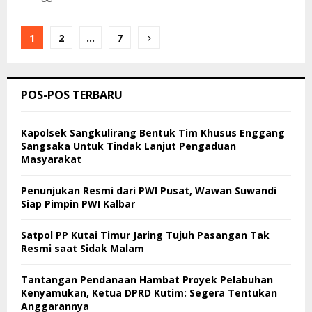
Paginasi
1
2
…
7
pos
POS-POS TERBARU
Kapolsek Sangkulirang Bentuk Tim Khusus Enggang
Sangsaka Untuk Tindak Lanjut Pengaduan
Masyarakat
Penunjukan Resmi dari PWI Pusat, Wawan Suwandi
Siap Pimpin PWI Kalbar
Satpol PP Kutai Timur Jaring Tujuh Pasangan Tak
Resmi saat Sidak Malam
Tantangan Pendanaan Hambat Proyek Pelabuhan
Kenyamukan, Ketua DPRD Kutim: Segera Tentukan
Anggarannya