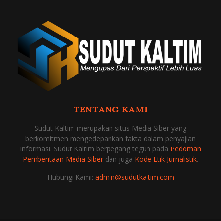
TENTANG KAMI
Sudut Kaltim merupakan situs Media Siber yang
berkomitmen mengedepankan fakta dalam penyajian
informasi. Sudut Kaltim berpegang teguh pada
Pedoman
Pemberitaan Media Siber
dan juga
Kode Etik Jurnalistik
.
Hubungi Kami:
admin@sudutkaltim.com