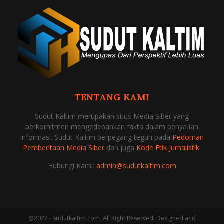
TENTANG KAMI
Sudut Kaltim merupakan situs Media Siber yang
berkomitmen mengedepankan fakta dalam penyajian
informasi. Sudut Kaltim berpegang teguh pada
Pedoman
Pemberitaan Media Siber
dan juga
Kode Etik Jurnalistik
.
Hubungi Kami:
admin@sudutkaltim.com
@2022 - sudutkaltim.com. All Right Reserved. Designed and