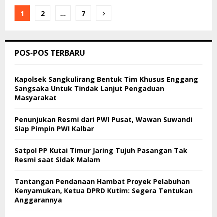
Paginasi
1
2
…
7
pos
POS-POS TERBARU
Kapolsek Sangkulirang Bentuk Tim Khusus Enggang
Sangsaka Untuk Tindak Lanjut Pengaduan
Masyarakat
Penunjukan Resmi dari PWI Pusat, Wawan Suwandi
Siap Pimpin PWI Kalbar
Satpol PP Kutai Timur Jaring Tujuh Pasangan Tak
Resmi saat Sidak Malam
Tantangan Pendanaan Hambat Proyek Pelabuhan
Kenyamukan, Ketua DPRD Kutim: Segera Tentukan
Anggarannya