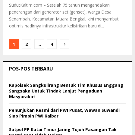
SudutKaltim.com – Setelah 75 tahun mengandalkan
penerangan dari generator set (genset), warga Desa
Senambah, Kecamatan Muara Bengkal, kini menyambut
optimis hadirnya infrastruktur kelistrikan baru di...
Paginasi
1
2
…
4
pos
POS-POS TERBARU
Kapolsek Sangkulirang Bentuk Tim Khusus Enggang
Sangsaka Untuk Tindak Lanjut Pengaduan
Masyarakat
Penunjukan Resmi dari PWI Pusat, Wawan Suwandi
Siap Pimpin PWI Kalbar
Satpol PP Kutai Timur Jaring Tujuh Pasangan Tak