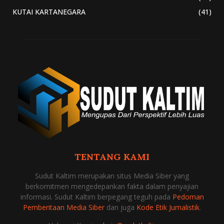
KUTAI KARTANEGARA
(41)
TENTANG KAMI
Sudut Kaltim merupakan situs Media Siber yang
berkomitmen mengedepankan fakta dalam penyajian
informasi. Sudut Kaltim berpegang teguh pada
Pedoman
Pemberitaan Media Siber
dan juga
Kode Etik Jurnalistik
.