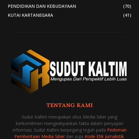
PENDIDIKAN DAN KEBUDAYAAN
(70)
KUTAI KARTANEGARA
(41)
TENTANG KAMI
Sudut Kaltim merupakan situs Media Siber yang
berkomitmen mengedepankan fakta dalam penyajian
informasi. Sudut Kaltim berpegang teguh pada
Pedoman
Pemberitaan Media Siber
dan juga
Kode Etik Jurnalistik
.