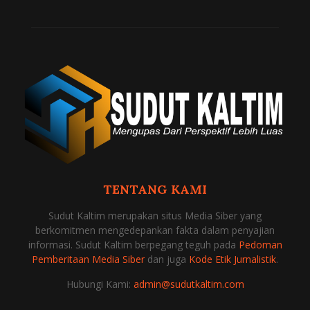
TENTANG KAMI
Sudut Kaltim merupakan situs Media Siber yang
berkomitmen mengedepankan fakta dalam penyajian
informasi. Sudut Kaltim berpegang teguh pada
Pedoman
Pemberitaan Media Siber
dan juga
Kode Etik Jurnalistik
.
Hubungi Kami:
admin@sudutkaltim.com